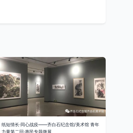
纸短情长·同心战疫——齐白石纪念馆/美术馆 青年
力量第二回·惠民专题微展