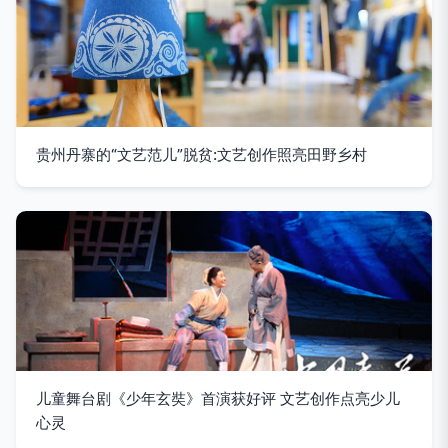
贵州丹寨的“文艺范儿”脱贫:文艺创作照亮田野乡村
儿童舞台剧《少年玄奘》首演获好评 文艺创作点亮少儿
心灵